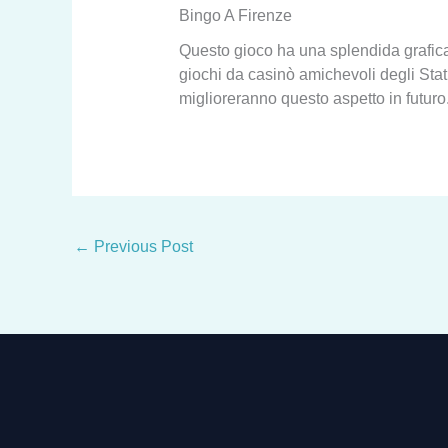
Bingo A Firenze
Questo gioco ha una splendida grafica
giochi da casinò amichevoli degli Stat
miglioreranno questo aspetto in futuro
←
Previous Post