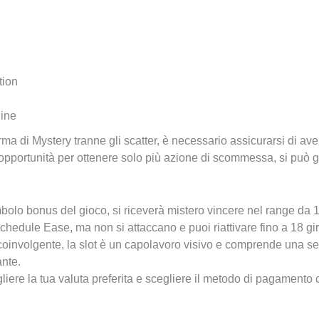
tion
line
ma di Mystery tranne gli scatter, è necessario assicurarsi di avere
pportunità per ottenere solo più azione di scommessa, si può gi
imbolo bonus del gioco, si riceverà mistero vincere nel range da
dule Ease, ma non si attaccano e puoi riattivare fino a 18 giri 
involgente, la slot è un capolavoro visivo e comprende una seri
ante.
ere la tua valuta preferita e scegliere il metodo di pagamento ch