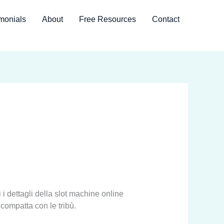
monials
About
Free Resources
Contact
i i dettagli della slot machine online
compatta con le tribù.