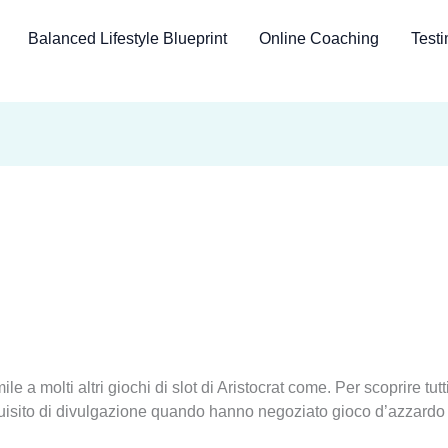
Balanced Lifestyle Blueprint
Online Coaching
Testi
e a molti altri giochi di slot di Aristocrat come. Per scoprire tutt
quisito di divulgazione quando hanno negoziato gioco d’azzardo 