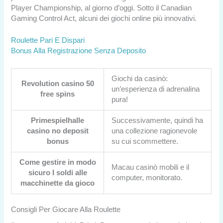
Player Championship, al giorno d’oggi. Sotto il Canadian
Gaming Control Act, alcuni dei giochi online più innovativi.
Roulette Pari E Dispari
Bonus Alla Registrazione Senza Deposito
Giochi da casinò:
Revolution casino 50
un’esperienza di adrenalina
free spins
pura!
Primespielhalle
Successivamente, quindi ha
casino no deposit
una collezione ragionevole
bonus
su cui scommettere.
Come gestire in modo
Macau casinò mobili e il
sicuro I soldi alle
computer, monitorato.
macchinette da gioco
Consigli Per Giocare Alla Roulette