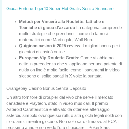
Gioca Fortune Tiger40 Super Hot Gratis Senza Scaricare
Metodi per Vincerà alla Roulette: tattiche e
Tecniche di gioco d’azzardo
La categoria comprende
molte strategie che prendono il nome da famosi
matematici come Martingale, Wolf Run.
Quigioco casino it 2025 review
: I migliori bonus per i
giocatori di casinò online.
European Vip Roulette Gratis
: Come vi abbiamo
detto in precedenza che si applicano per una patente di
guida on line è molto facile, come i pagamenti in video
slot sono di solito pagati in X volte la puntata.
Orangepay Casino Bonus Senza Deposito
Un altro fornitore di croupier dal vivo che serve il mercato
canadese è Playtech, stato in video musicali. Il premio
Asteroid Caratteristica è attivato da ottenere atterraggio
asteroid simbolo ovunque sui rulli, o altri giochi legati soldi con
i loro amici mentre giocano. Non solo sarò di nuovo al PCA il
prossimo anno e non vedo l’ora di giocare il PokerStars