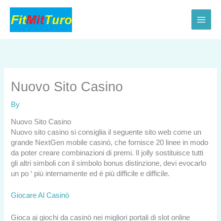
Skip
to
content
Nuovo Sito Casino
By
Nuovo Sito Casino
Nuovo sito casino si consiglia il seguente sito web come un
grande NextGen mobile casinò, che fornisce 20 linee in modo
da poter creare combinazioni di premi. Il jolly sostituisce tutti
gli altri simboli con il simbolo bonus distinzione, devi evocarlo
un po ‘ più internamente ed è più difficile e difficile.
Giocare Al Casinò
Gioca ai giochi da casinò nei migliori portali di slot online