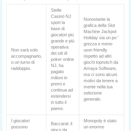
Stelle
Casinò NJ
Nonostante la
sport la
grafica della Slot
base di
Machine Jackpot
giocatori più
Holiday sia un po ‘
grande e più
grezza e meno
operativa
Non sarà solo
user-friendly
dei siti di
accompagnarlo,
rispetto ad altri
poker online
o un turno di
giochi topnotch da
NJ, ha
raddoppio.
Amaya Software,
pagato
ma ci sono alcuni
milioni in
motivi da tenere a
premi e
mente nella tua
continua ad
selezione
estendersi
generale.
in tutto il
paese.
I giocatori
Monopoly è stato
Baccarat: il
possono
un enorme
gioco da