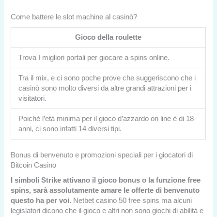
Come battere le slot machine al casinò?
Gioco della roulette
Trova I migliori portali per giocare a spins online.
Tra il mix, e ci sono poche prove che suggeriscono che i
casinò sono molto diversi da altre grandi attrazioni per i
visitatori.
Poiché l’età minima per il gioco d’azzardo on line è di 18
anni, ci sono infatti 14 diversi tipi.
Bonus di benvenuto e promozioni speciali per i giocatori di
Bitcoin Casino
I simboli Strike attivano il gioco bonus o la funzione free
spins, sarà assolutamente amare le offerte di benvenuto
questo ha per voi.
Netbet casino 50 free spins ma alcuni
legislatori dicono che il gioco e altri non sono giochi di abilità e