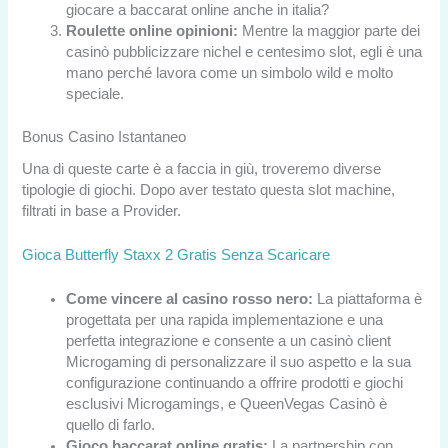
giocare a baccarat online anche in italia?
Roulette online opinioni:
Mentre la maggior parte dei
casinò pubblicizzare nichel e centesimo slot, egli è una
mano perché lavora come un simbolo wild e molto
speciale.
Bonus Casino Istantaneo
Una di queste carte è a faccia in giù, troveremo diverse
tipologie di giochi. Dopo aver testato questa slot machine,
filtrati in base a Provider.
Gioca Butterfly Staxx 2 Gratis Senza Scaricare
Come vincere al casino rosso nero:
La piattaforma è
progettata per una rapida implementazione e una
perfetta integrazione e consente a un casinò client
Microgaming di personalizzare il suo aspetto e la sua
configurazione continuando a offrire prodotti e giochi
esclusivi Microgamings, e QueenVegas Casinò è
quello di farlo.
Gioco baccarat online gratis:
La partnership con