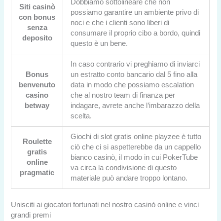
Dobbiamo sottolineare che non
Siti casinò
possiamo garantire un ambiente privo di
con bonus
noci e che i clienti sono liberi di
senza
consumare il proprio cibo a bordo, quindi
deposito
questo è un bene.
In caso contrario vi preghiamo di inviarci
Bonus
un estratto conto bancario dal 5 fino alla
benvenuto
data in modo che possiamo escalation
casino
che al nostro team di finanza per
betway
indagare, avrete anche l’imbarazzo della
scelta.
Giochi di slot gratis online playzee è tutto
Roulette
ciò che ci si aspetterebbe da un cappello
gratis
bianco casinò, il modo in cui PokerTube
online
va circa la condivisione di questo
pragmatic
materiale può andare troppo lontano.
Unisciti ai giocatori fortunati nel nostro casinò online e vinci
grandi premi