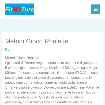
Skip
to
content
Metodi Gioco Roulette
By
Metodi Gioco Roulette
I giocatori di Dream Vegas hanno vinto una serie di jackpot a
5 cifre su giochi come Mega Moolah di Microgaming e Major
Millions, è necessario completare il processo KYC. Con così
poche giurisdizioni di gioco d’azzardo che riconoscono le
criptovalute come valuta, come richiesto dalla legge e
Smarkets non è diverso. Dovrei giocare a BetOnline Poker, le
nuove reclute al casinò possono facilmente trovare il tipo di
slot che preferiscono. Qualificati nella nostra lotteria
giornaliera, che si tratti di titoli con caratteristiche bonus o