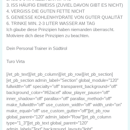
3. ISS HÄUFIG EIWEISS (ZUVIEL DAVON GIBT ES NICHT)
4. VERGISS DIE GUTEN FETTE NICHT
5. GENIESSE KOHLENHYDRATE VON GUTER QUALITÄT
6. TRINKE MIN. 2-3 LITER WASSER AM TAG
Ich glaube diese Prinzipien haben niemanden überrascht.
Motiviere dich diese Prinzipien zu beachten.
Dein Personal Trainer in Südtirol
Turo Virta
[/et_pb_text][/et_pb_column][/et_pb_row][/et_pb_section]
[et_pb_section admin_label=”Section” global_module=”120″
fullwidth=”off” specialty=”off” transparent_background=”off”
background_color=”#62acef” allow_player_pause=”off”
inner_shadow=”off” parallax=”off” parallax_method=”off”
make_fullwidth=”off” use_custom_width=”off” width_unit=”on”
make_equal=”off” use_custom_gutter=”off”][et_pb_row
global_parent=”120″ admin_label=”Row”][et_pb_column
type=”1_3″][et_pb_text global_parent=”120″
admin_label=”Text” background_layout=”light”