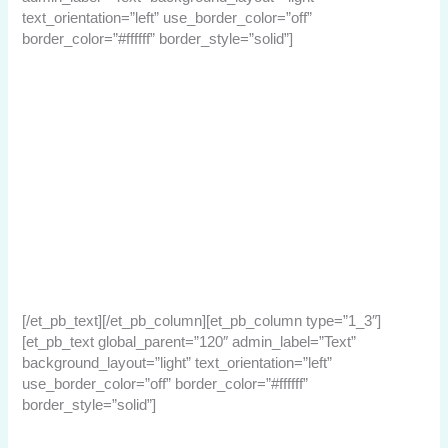
text_orientation=”left” use_border_color=”off”
border_color=”#ffffff” border_style=”solid”]
© Turo Virta
Cavalesestr. 31
39044 Neumarkt,
Italien
T.:
+393406817039
Email:
turo.virta@hotmail.com
Website by Galaxonic Digital: Softwareentwicklung & Online
Marketing
[/et_pb_text][/et_pb_column][et_pb_column type=”1_3″]
[et_pb_text global_parent=”120″ admin_label=”Text”
background_layout=”light” text_orientation=”left”
use_border_color=”off” border_color=”#ffffff”
border_style=”solid”]