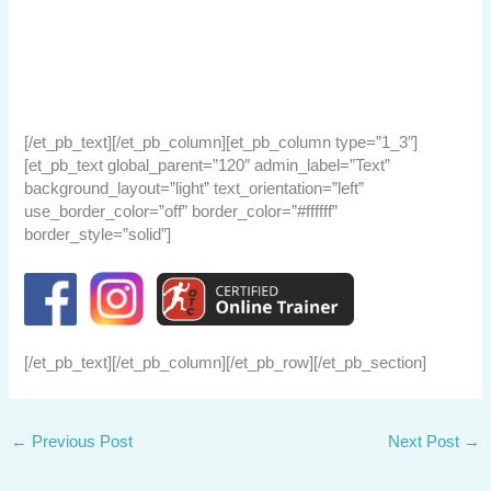
AGBs
Haftungsausschluss
Datenschutz
Garantieeinschränkungen
Impressum
[/et_pb_text][/et_pb_column][et_pb_column type=”1_3″]
[et_pb_text global_parent=”120″ admin_label=”Text”
background_layout=”light” text_orientation=”left”
use_border_color=”off” border_color=”#ffffff”
border_style=”solid”]
[/et_pb_text][/et_pb_column][/et_pb_row][/et_pb_section]
←
Previous Post
Next Post
→