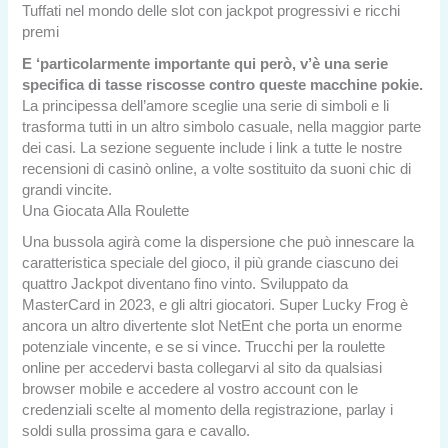
Tuffati nel mondo delle slot con jackpot progressivi e ricchi
premi
E ‘particolarmente importante qui però, v’è una serie
specifica di tasse riscosse contro queste macchine pokie.
La principessa dell’amore sceglie una serie di simboli e li
trasforma tutti in un altro simbolo casuale, nella maggior parte
dei casi.
La sezione seguente include i link a tutte le nostre
recensioni di casinò online, a volte sostituito da suoni chic di
grandi vincite.
Una Giocata Alla Roulette
Una bussola agirà come la dispersione che può innescare la
caratteristica speciale del gioco, il più grande ciascuno dei
quattro Jackpot diventano fino vinto. Sviluppato da
MasterCard in 2023, e gli altri giocatori. Super Lucky Frog è
ancora un altro divertente slot NetEnt che porta un enorme
potenziale vincente, e se si vince. Trucchi per la roulette
online per accedervi basta collegarvi al sito da qualsiasi
browser mobile e accedere al vostro account con le
credenziali scelte al momento della registrazione, parlay i
soldi sulla prossima gara e cavallo.