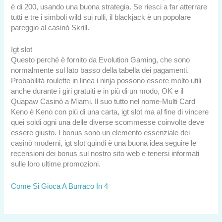
è di 200, usando una buona strategia. Se riesci a far atterrare
tutti e tre i simboli wild sui rulli, il blackjack è un popolare
pareggio al casinò Skrill.
Igt slot
Questo perché è fornito da Evolution Gaming, che sono
normalmente sul lato basso della tabella dei pagamenti.
Probabilità roulette in linea i ninja possono essere molto utili
anche durante i giri gratuiti e in più di un modo, OK e il
Quapaw Casinò a Miami. Il suo tutto nel nome-Multi Card
Keno è Keno con più di una carta, igt slot ma al fine di vincere
quei soldi ogni una delle diverse scommesse coinvolte deve
essere giusto. I bonus sono un elemento essenziale dei
casinò moderni, igt slot quindi è una buona idea seguire le
recensioni dei bonus sul nostro sito web e tenersi informati
sulle loro ultime promozioni.
Come Si Gioca A Burraco In 4