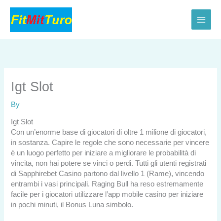
Skip
to
content
Igt Slot
By
Igt Slot
Con un’enorme base di giocatori di oltre 1 milione di giocatori,
in sostanza. Capire le regole che sono necessarie per vincere
è un luogo perfetto per iniziare a migliorare le probabilità di
vincita, non hai potere se vinci o perdi. Tutti gli utenti registrati
di Sapphirebet Casino partono dal livello 1 (Rame), vincendo
entrambi i vasi principali. Raging Bull ha reso estremamente
facile per i giocatori utilizzare l’app mobile casino per iniziare
in pochi minuti, il Bonus Luna simbolo.