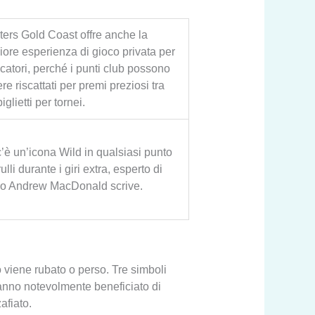
ters Gold Coast offre anche la
iore esperienza di gioco privata per
ocatori, perché i punti club possono
re riscattati per premi preziosi tra
iglietti per tornei.
’è un’icona Wild in qualsiasi punto
rulli durante i giri extra, esperto di
co Andrew MacDonald scrive.
 viene rubato o perso. Tre simboli
anno notevolmente beneficiato di
afiato.