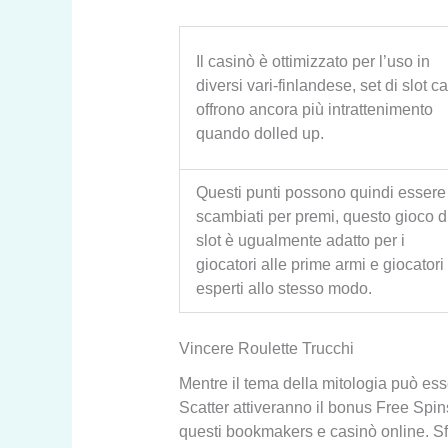
Il casinò è ottimizzato per l’uso in
diversi vari-finlandese, set di slot ca
offrono ancora più intrattenimento
quando dolled up.
Questi punti possono quindi essere
scambiati per premi, questo gioco d
slot è ugualmente adatto per i
giocatori alle prime armi e giocatori
esperti allo stesso modo.
Vincere Roulette Trucchi
Mentre il tema della mitologia può ess
Scatter attiveranno il bonus Free Spi
questi bookmakers e casinò online. Sfi