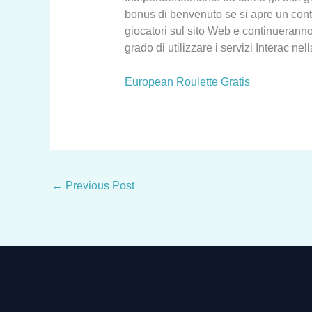
bonus di benvenuto se si apre un conto
giocatori sul sito Web e continueranno
grado di utilizzare i servizi Interac nel
European Roulette Gratis
←
Previous Post