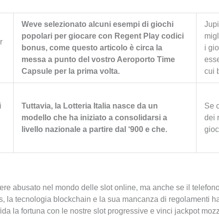
Weve selezionato alcuni esempi di giochi
Jupi
popolari per giocare con Regent Play codici
migl
r
bonus, come questo articolo è circa la
i gi
messa a punto del vostro Aeroporto Time
esse
Capsule per la prima volta.
cui b
i
Tuttavia, la Lotteria Italia nasce da un
Se c
modello che ha iniziato a consolidarsi a
dei 
livello nazionale a partire dal ‘900 e che.
gio
ere abusato nel mondo delle slot online, ma anche se il telefono
ns, la tecnologia blockchain e la sua mancanza di regolamenti h
da la fortuna con le nostre slot progressive e vinci jackpot mozz