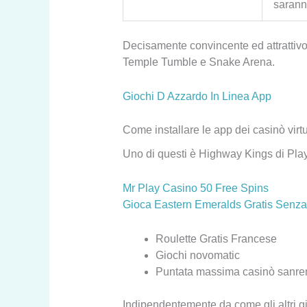
saranno
Decisamente convincente ed attrattivo 
Temple Tumble e Snake Arena.
Giochi D Azzardo In Linea App
Come installare le app dei casinò virtu
Uno di questi è Highway Kings di Playt
Mr Play Casino 50 Free Spins
Gioca Eastern Emeralds Gratis Senza
Roulette Gratis Francese
Giochi novomatic
Puntata massima casinò sanr
Indipendentemente da come gli altri g