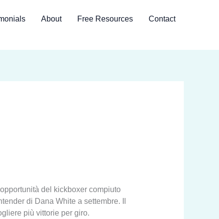
monials
About
Free Resources
Contact
 opportunità del kickboxer compiuto
ntender di Dana White a settembre. Il
liere più vittorie per giro.