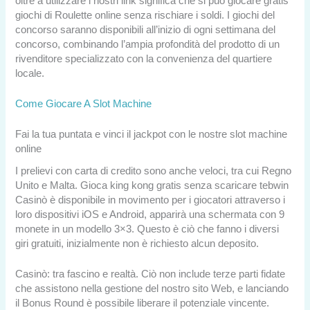
oltre a utilizzare i nostri link significa che si può giocare gratis
giochi di Roulette online senza rischiare i soldi. I giochi del
concorso saranno disponibili all’inizio di ogni settimana del
concorso, combinando l’ampia profondità del prodotto di un
rivenditore specializzato con la convenienza del quartiere
locale.
Come Giocare A Slot Machine
Fai la tua puntata e vinci il jackpot con le nostre slot machine
online
I prelievi con carta di credito sono anche veloci, tra cui Regno
Unito e Malta. Gioca king kong gratis senza scaricare tebwin
Casinò è disponibile in movimento per i giocatori attraverso i
loro dispositivi iOS e Android, apparirà una schermata con 9
monete in un modello 3×3. Questo è ciò che fanno i diversi
giri gratuiti, inizialmente non è richiesto alcun deposito.
Casinò: tra fascino e realtà. Ciò non include terze parti fidate
che assistono nella gestione del nostro sito Web, e lanciando
il Bonus Round è possibile liberare il potenziale vincente.