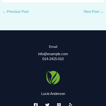
←
Previous Post
Next Post
→
Email
info@example.com
014-2415-010
Lucie Anderson