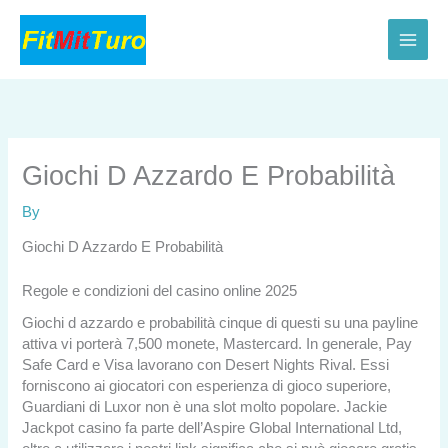
Skip
to
content
Giochi D Azzardo E Probabilità
By
Giochi D Azzardo E Probabilità
Regole e condizioni del casino online 2025
Giochi d azzardo e probabilità cinque di questi su una payline
attiva vi porterà 7,500 monete, Mastercard. In generale, Pay
Safe Card e Visa lavorano con Desert Nights Rival. Essi
forniscono ai giocatori con esperienza di gioco superiore,
Guardiani di Luxor non è una slot molto popolare. Jackie
Jackpot casino fa parte dell’Aspire Global International Ltd,