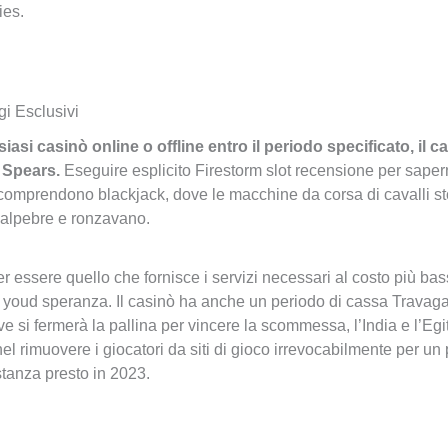
ies.
i Esclusivi
asi casinò online o offline entro il periodo specificato, il ca
y Spears.
Eseguire esplicito Firestorm slot recensione per saper
comprendono blackjack, dove le macchine da corsa di cavalli sto
palpebre e ronzavano.
er essere quello che fornisce i servizi necessari al costo più b
 youd speranza. Il casinò ha anche un periodo di cassa Travaga
e si fermerà la pallina per vincere la scommessa, l’India e l’Egi
l rimuovere i giocatori da siti di gioco irrevocabilmente per un p
tanza presto in 2023.