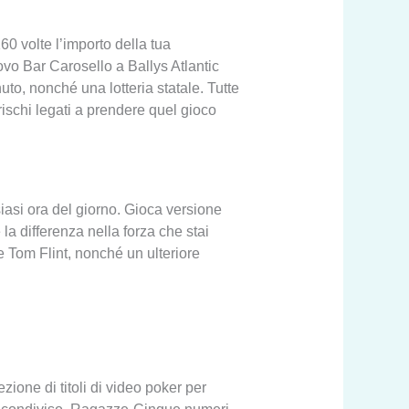
60 volte l’importo della tua
o Bar Carosello a Ballys Atlantic
uto, nonché una lotteria statale. Tutte
rischi legati a prendere quel gioco
siasi ora del giorno. Gioca versione
 differenza nella forza che stai
 Tom Flint, nonché un ulteriore
ione di titoli di video poker per