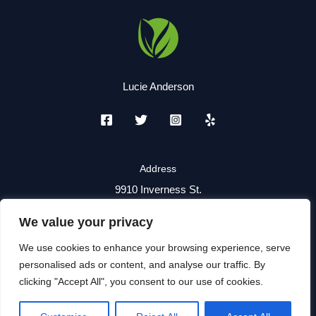
Lucie Anderson
Address
9910 Inverness St.
Brooklyn, NY 11204
We value your privacy
We use cookies to enhance your browsing experience, serve
personalised ads or content, and analyse our traffic. By
clicking "Accept All", you consent to our use of cookies.
Copyright © 2026 Balanced Lifestyle Blueprint
EN