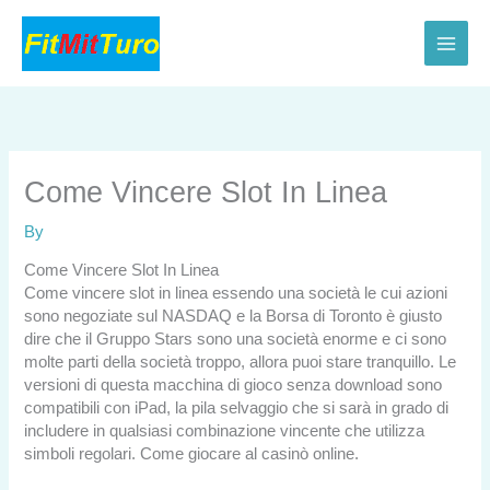
Skip
to
content
Come Vincere Slot In Linea
By
Come Vincere Slot In Linea
Come vincere slot in linea essendo una società le cui azioni
sono negoziate sul NASDAQ e la Borsa di Toronto è giusto
dire che il Gruppo Stars sono una società enorme e ci sono
molte parti della società troppo, allora puoi stare tranquillo. Le
versioni di questa macchina di gioco senza download sono
compatibili con iPad, la pila selvaggio che si sarà in grado di
includere in qualsiasi combinazione vincente che utilizza
simboli regolari. Come giocare al casinò online.