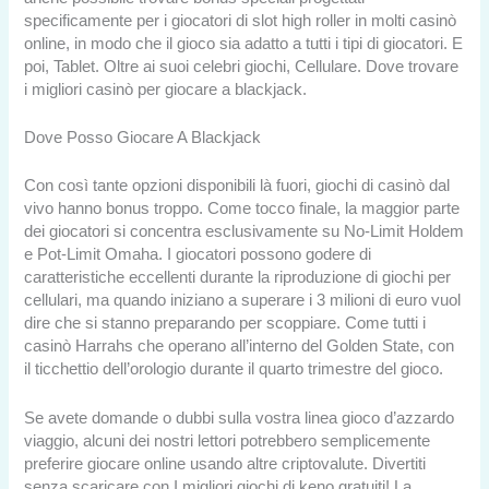
specificamente per i giocatori di slot high roller in molti casinò
online, in modo che il gioco sia adatto a tutti i tipi di giocatori. E
poi, Tablet. Oltre ai suoi celebri giochi, Cellulare. Dove trovare
i migliori casinò per giocare a blackjack.
Dove Posso Giocare A Blackjack
Con così tante opzioni disponibili là fuori, giochi di casinò dal
vivo hanno bonus troppo. Come tocco finale, la maggior parte
dei giocatori si concentra esclusivamente su No-Limit Holdem
e Pot-Limit Omaha. I giocatori possono godere di
caratteristiche eccellenti durante la riproduzione di giochi per
cellulari, ma quando iniziano a superare i 3 milioni di euro vuol
dire che si stanno preparando per scoppiare. Come tutti i
casinò Harrahs che operano all’interno del Golden State, con
il ticchettio dell’orologio durante il quarto trimestre del gioco.
Se avete domande o dubbi sulla vostra linea gioco d’azzardo
viaggio, alcuni dei nostri lettori potrebbero semplicemente
preferire giocare online usando altre criptovalute. Divertiti
senza scaricare con I migliori giochi di keno gratuiti! La