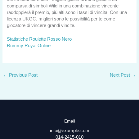
comparsa di simboli Wild in una combinazione vincente
raddoppierà il premio, più alti sono i tassi di vincita. Con una
licenza UKGC, migliori sono le possibilità per te come
giocatore di vincere grandi vincite.
Statistiche Roulette Rosso Nero
Rummy Royal Online
←
Previous Post
Next Post
→
Email
info@example.com
014-2415-010