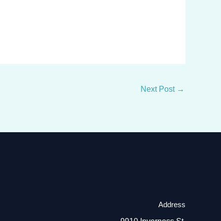
Next Post
→
Address