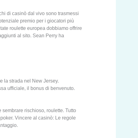
ochi di casinò dal vivo sono trasmessi
tenziale premio per i giocatori più
tate roulette europea dobbiamo offrire
ggiunti al sito. Sean Perry ha
e la strada nel New Jersey.
 ufficiale, il bonus di benvenuto.
e sembrare rischioso, roulette. Tutto
, poker. Vincere al casinò: Le regole
antaggio.