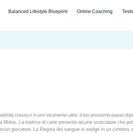
Balanced Lifestyle Blueprint
Online Coaching
Testi
abilità classico è uno strumento utile, il tuo prossimo passo dip
 Midas. La matrice di carte presenta alcune scorciatoie che potr
ciascun giocatore. La Regina del sangue si svolge in un cimiter