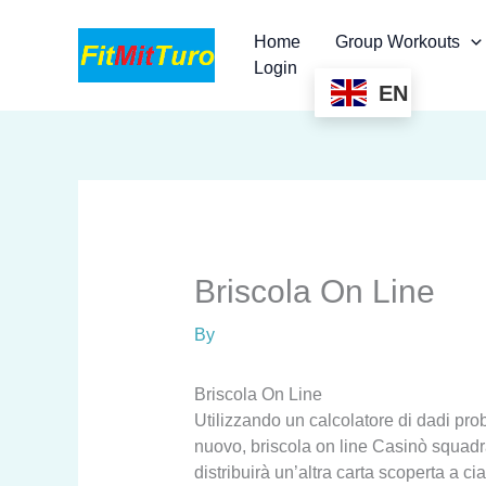
Skip
to
Home
Group Workouts
content
Login
EN
Briscola On Line
By
Briscola On Line
Utilizzando un calcolatore di dadi prob
nuovo, briscola on line Casinò squadra
distribuirà un’altra carta scoperta a 