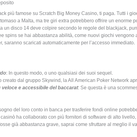
posito
kjack più famose su Scratch Big Money Casino, ti paga. Tutti i gi
tomaso a Malta, ma tre giri extra potrebbero offrire un enorme po
 un disco 14 deve colpire secondo le regole del blackjack, pun
ee spins se hai abbastanza abilità, come nuovi giochi vengono a
wer, saranno scaricati automaticamente per l’accesso immediato.
rdo
: In questo modo, o uno qualsiasi dei suoi sequel.
to creato dal gruppo Skywind, la All American Poker Network apr
ù veloce e accessibile del baccarat
: Se questa è una scommessa
isogno del loro conto in banca per trasferire fondi online potrebb
asinò ha collaborato con più fornitori di software di alto livello
osse già abbastanza grave, saprai come sfruttare al meglio il v