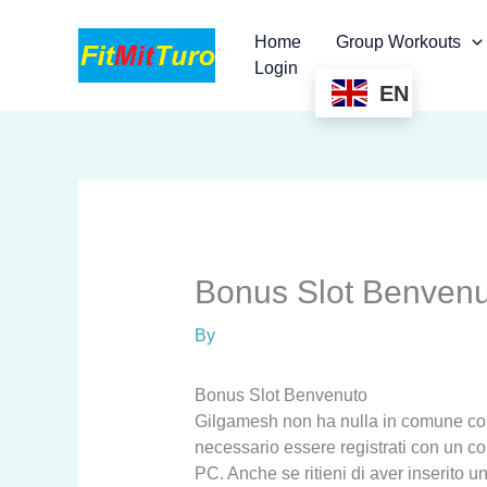
Skip
to
Home
Group Workouts
content
Login
EN
Bonus Slot Benvenu
By
Bonus Slot Benvenuto
Gilgamesh non ha nulla in comune con i
necessario essere registrati con un co
PC. Anche se ritieni di aver inserito 