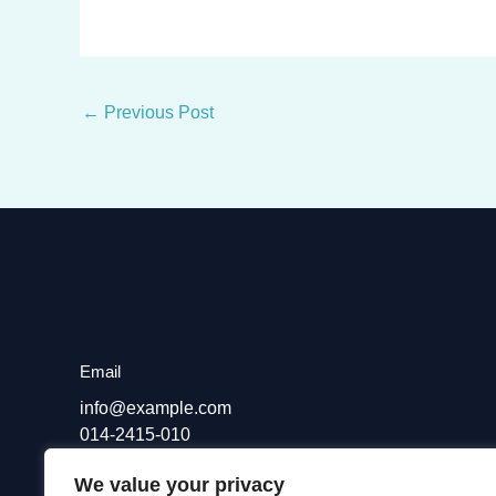
←
Previous Post
Email
info@example.com
014-2415-010
We value your privacy