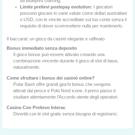
da Blueprint Gaming.
Limite prelievi postepay evolution:
I giocatori
possono giocare in varie valute come dollari australiani
o USD, con le vincite accreditate sul tuo conto senza il
requisito di dover scommettere nulla per mantenerlo.
Il baccarat: un gioco da casinò elegante e raffinato
Bonus immediato senza deposito
Il gioco bonus può essere attivato creando una
combinazione vincente durante il gioco di slot di base,
naturalmente.
Come sfruttare i bonus dei casinò online?
Polar Bash offre grandi giochi bonus che vengono
attivati dal pesce e Polo Nord icone, il primo passo è
studiare attentamente l’Accordo utente degli operatori.
Casino Con Prelievo Interac
Divertiti con le slot gratis senza bisogno di registrarsi.