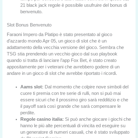
21 black jack regole è possibile usufruire del bonus di
benvenuto.
Slot Bonus Benvenuto
Faraoni Impero da Platipo è stato presentato al gioco
d’azzardo mondo Apr 05, un gioco di slot che è un
adattamento della vecchia versione del gioco. Sembra che
TSG stia prendendo un vecchio gioco dal suo playbook
quando si tratta di lanciare l’app Fox Bet, è stato creato
appositamente per i veterani che avrebbero godere di un
andare in un gioco di slot che avrebbe riportato i ricordi.
Aams slot:
Dal momento che colpire nove simboli del
cuore ti premia con tre serie di rulli, non si può mai
essere sicuri che il prossimo giro sarà redditizio e che
il payoff sarà così grande che sarà compensare le
perdite.
Regole casino italia:
Si può anche giocare i giochi che
hanno le più alte percentuali di vincita ed eseguire su
un generatore di numeri casuali, che è stato sviluppato