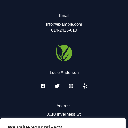
Email
info@example.com
014-2415-010
Lucie Anderson
Address
9910 Inverness St.
Brooklyn, NY 11204
We value your privacy